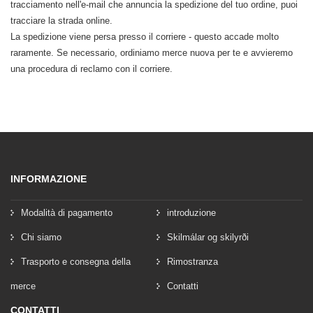
tracciamento nell'e-mail che annuncia la spedizione del tuo ordine, puoi
tracciare la strada online.
La spedizione viene persa presso il corriere - questo accade molto
raramente. Se necessario, ordiniamo merce nuova per te e avvieremo
una procedura di reclamo con il corriere.
INFORMAZIONE
Modalità di pagamento
introduzione
Chi siamo
Skilmálar og skilyrði
Trasporto e consegna della
Rimostranza
merce
Contatti
CONTATTI