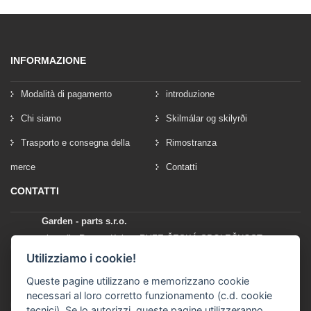
INFORMAZIONE
Modalità di pagamento
introduzione
Chi siamo
Skilmálar og skilyrði
Trasporto e consegna della
Rimostranza
merce
Contatti
CONTATTI
Garden - parts s.r.o.
vlastník: Roman Kylar - RYZE ČESKÁ SPOLEČNOST
Mladějov na Moravě 153
Utilizziamo i cookie!
56935 Mladějov na Moravě
Queste pagine utilizzano e memorizzano cookie
necessari al loro corretto funzionamento (c.d. cookie
+420 777 96 96 03
tecnici). Se lo autorizzi, queste pagine utilizzeranno