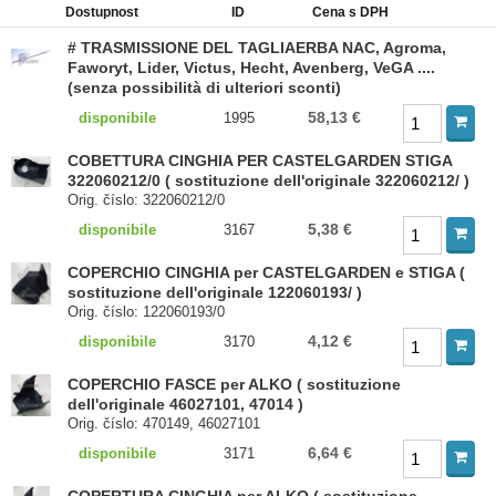
Dostupnost
ID
Cena s DPH
# TRASMISSIONE DEL TAGLIAERBA NAC, Agroma,
Faworyt, Lider, Victus, Hecht, Avenberg, VeGA ....
(senza possibilità di ulteriori sconti)
58,13 €
disponibile
1995
COBETTURA CINGHIA PER CASTELGARDEN STIGA
322060212/0 ( sostituzione dell'originale 322060212/ )
Orig. číslo: 322060212/0
5,38 €
disponibile
3167
COPERCHIO CINGHIA per CASTELGARDEN e STIGA (
sostituzione dell'originale 122060193/ )
Orig. číslo: 122060193/0
4,12 €
disponibile
3170
COPERCHIO FASCE per ALKO ( sostituzione
dell'originale 46027101, 47014 )
Orig. číslo: 470149, 46027101
6,64 €
disponibile
3171