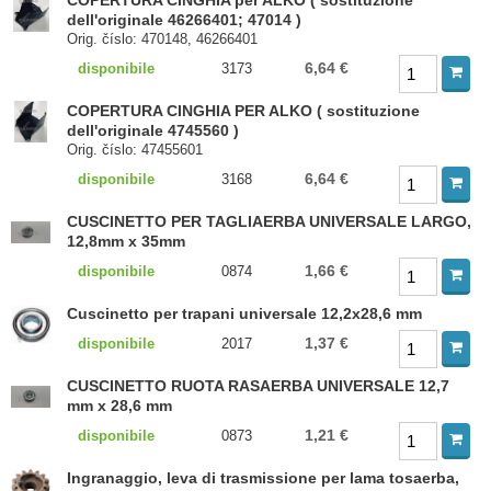
COPERTURA CINGHIA per ALKO ( sostituzione
dell'originale 46266401; 47014 )
Orig. číslo: 470148, 46266401
6,64 €
disponibile
3173
COPERTURA CINGHIA PER ALKO ( sostituzione
dell'originale 4745560 )
Orig. číslo: 47455601
6,64 €
disponibile
3168
CUSCINETTO PER TAGLIAERBA UNIVERSALE LARGO,
12,8mm x 35mm
1,66 €
disponibile
0874
Cuscinetto per trapani universale 12,2x28,6 mm
1,37 €
disponibile
2017
CUSCINETTO RUOTA RASAERBA UNIVERSALE 12,7
mm x 28,6 mm
1,21 €
disponibile
0873
Ingranaggio, leva di trasmissione per lama tosaerba,