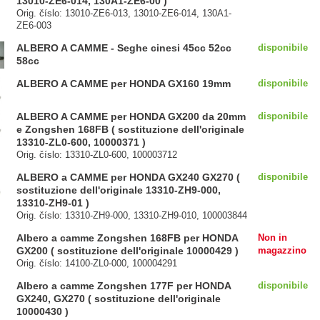
13010-ZE6-014, 130A1-ZE6-00 )
Orig. číslo: 13010-ZE6-013, 13010-ZE6-014, 130A1-
ZE6-003
ALBERO A CAMME - Seghe cinesi 45cc 52cc
disponibile
58cc
ALBERO A CAMME per HONDA GX160 19mm
disponibile
ALBERO A CAMME per HONDA GX200 da 20mm
disponibile
e Zongshen 168FB ( sostituzione dell'originale
13310-ZL0-600, 10000371 )
Orig. číslo: 13310-ZL0-600, 100003712
ALBERO a CAMME per HONDA GX240 GX270 (
disponibile
sostituzione dell'originale 13310-ZH9-000,
13310-ZH9-01 )
Orig. číslo: 13310-ZH9-000, 13310-ZH9-010, 100003844
Albero a camme Zongshen 168FB per HONDA
Non in
GX200 ( sostituzione dell'originale 10000429 )
magazzino
Orig. číslo: 14100-ZL0-000, 100004291
Albero a camme Zongshen 177F per HONDA
disponibile
GX240, GX270 ( sostituzione dell'originale
10000430 )