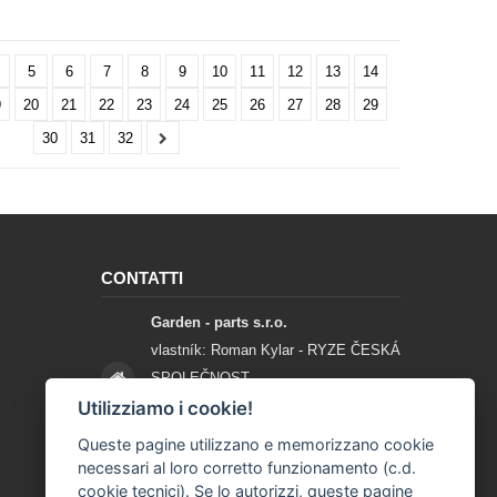
5
6
7
8
9
10
11
12
13
14
9
20
21
22
23
24
25
26
27
28
29
30
31
32
CONTATTI
Garden - parts s.r.o.
vlastník: Roman Kylar - RYZE ČESKÁ
SPOLEČNOST
Mladějov na Moravě 153
Utilizziamo i cookie!
56935 Mladějov na Moravě
Queste pagine utilizzano e memorizzano cookie
necessari al loro corretto funzionamento (c.d.
+420 777 96 96 03
cookie tecnici). Se lo autorizzi, queste pagine