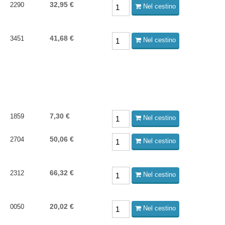
32,95 €
2290
Nel cestino
41,68 €
3451
Nel cestino
7,30 €
1859
Nel cestino
50,06 €
2704
Nel cestino
66,32 €
2312
Nel cestino
20,02 €
0050
Nel cestino