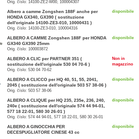
Orig. číslo: 14100-ZE2-W00, 100004307
Albero a camme Zongshen 188F anche per
disponibile
HONDA GX340, GX390 ( sostituzione
dell'originale 14100-ZE3-010, 10000431 )
Orig. číslo: 14100-ZE3-010, 100004316
ALBERO A CAMME Zongshen 188F per HONDA
disponibile
GX340 GX390 25mm
Orig. číslo: 100003872
ALBERO A CLIC per PARTNER 351 (
Non in
sostituzione dell'originale 530 04 70-6 )
magazzino
Orig. číslo: 530 04 70-62
ALBERO A CLICCO per HQ 40, 51, 55, 2041,
disponibile
2045 ( sostituzione dell'originale 503 57 38-06 )
Orig. číslo: 503 57 38-06
ALBERO A CLIQUE per HQ 235, 235e, 236, 240,
disponibile
240e ( sostituzione dell'originale 574 44 94-01,
577 18 22-01, 580 30 26-01 )
Orig. číslo: 574 44 94-01, 577 18 22-01, 580 30 26-01
ALBERO A GINOCCHIA PER
disponibile
DECESPUGLIATORE CINESE 43 cc