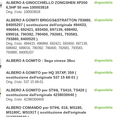
ALBERO A GINOCCHIELLO ZONGSHEN XP200
disponibile
6,5HP 50 mm 100003818
Orig. číslo: 100003818
ALBERO A GOMITI BRIGGS&STRATTON 793880,
disponibile
84005207 ( sostituzione dell'originale 494433,
496884, 692421, 693450, 697139, 698492,
699016, 790392, 790400, 792681, 793583,
793880, 8400520 )
Orig. číslo: 494433, 496884, 692421, 693450, 697139,
698492, 699016, 790392, 790400, 792681, 793583,
793880, 84005207
ALBERO A GOMITO - Sega cinese 38cc
disponibile
ALBERO A GOMITO per HQ 357XP, 359 (
disponibile
sostituzione dell'originale 537 15 68-01 )
Orig. číslo: 537 15 68-01
ALBERO A GOMITO per STIHL TS410, TS420 (
disponibile
sostituzione dell'originale 4238030040 )
Orig. číslo: 42380300400
ALBERO COMANDO per STIHL 018, MS180,
disponibile
MS180C, MS191T ( sostituzione dell'originale