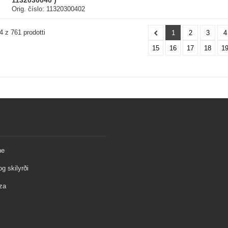
1132030040 )
Orig. číslo: 11320300402
24 z 761 prodotti
1
2
3
4
15
16
17
18
1
ne
og skilyrði
za