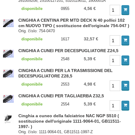
261005208, 25100127201, 5320119011, 1800001A
4,56 €
disponibile
0955
CINGHIA A CENTINA PER MTD DECK N 40 pollici 102
cm NUOVO TIPO ( sostituzione dell'originale 754-047 )
Orig. číslo: 754-0470
32,57 €
disponibile
1617
CINGHIA A CUNEI PER DECESPUGLIATORE Z24,5
5,39 €
disponibile
2548
CINGHIA A CUNEI PER LA TRASMISSIONE DEL
DECESPUGLIATORE Z28,5
4,98 €
disponibile
2553
CINGHIA A CUNEI PER TAGLIAERBA Z32,5
5,39 €
disponibile
2554
Cinghia a cuneo della falciatrice NAC NGP S510 (
sostituzione dell'originale 1111-9064-01, GB11511-
1997- )
Orig. číslo: 1111-9064-01, GB11511-1997-Z