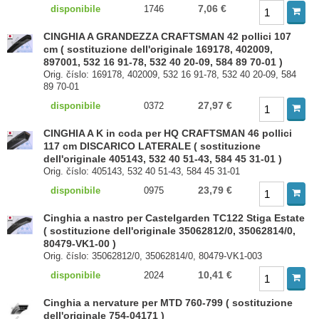
7,06 €
disponibile
1746
CINGHIA A GRANDEZZA CRAFTSMAN 42 pollici 107
cm ( sostituzione dell'originale 169178, 402009,
897001, 532 16 91-78, 532 40 20-09, 584 89 70-01 )
Orig. číslo: 169178, 402009, 532 16 91-78, 532 40 20-09, 584
89 70-01
27,97 €
disponibile
0372
CINGHIA A K in coda per HQ CRAFTSMAN 46 pollici
117 cm DISCARICO LATERALE ( sostituzione
dell'originale 405143, 532 40 51-43, 584 45 31-01 )
Orig. číslo: 405143, 532 40 51-43, 584 45 31-01
23,79 €
disponibile
0975
Cinghia a nastro per Castelgarden TC122 Stiga Estate
( sostituzione dell'originale 35062812/0, 35062814/0,
80479-VK1-00 )
Orig. číslo: 35062812/0, 35062814/0, 80479-VK1-003
10,41 €
disponibile
2024
Cinghia a nervature per MTD 760-799 ( sostituzione
dell'originale 754-04171 )