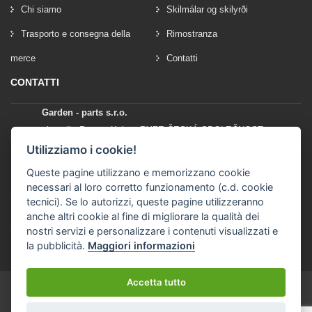
Chi siamo
Skilmálar og skilyrði
Trasporto e consegna della
Rimostranza
merce
Contatti
CONTATTI
Garden - parts s.r.o.
vlastník: Roman Kylar - RYZE ČESKÁ SPOLEČNOST
Mladějov na Moravě 153
Utilizziamo i cookie!
56935 Mladějov na Moravě
Queste pagine utilizzano e memorizzano cookie
necessari al loro corretto funzionamento (c.d. cookie
+420 777 96 96 03
tecnici). Se lo autorizzi, queste pagine utilizzeranno
anche altri cookie al fine di migliorare la qualità dei
info@garden-parts.cz
nostri servizi e personalizzare i contenuti visualizzati e
la pubblicità.
Maggiori informazioni
Accetta tutto