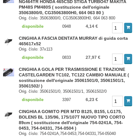
NG464TR HONDA 465CSD STIGA TURBO47 MAKITA
PM48S PM480S ( sostituzione dell'originale
35063800/0, CG35063800H0, 664 063 80 )
Orig. číslo: 35063800/0, CG35063800H0, 664 063 800
4,14 €
disponibile
0948
CINGHIA A FASCIA DENTATA MURRAY di guida corta
465617x52
Orig. číslo: 37x113
27,97 €
disponibile
0833
CINGHIA A GOLA PER TRASMISSIONE E TRAZIONE
CASTELGARDEN TC102, TC122 CAMBIO MANUALE (
sostituzione dell'originale 35061501/0, 35061501/1,
35061502/ )
Orig. číslo: 35061501/0, 35061501/1, 35061502/0
6,23 €
disponibile
3397
CINGHIA A GOMITO PER MTD B125, B155, LG175,
BOLENS BL 135/96, 175/107T NUOVO TIPO CORTO
89cm ( sostituzione dell'originale 754-0241A, 754-
0453, 754-04331, 754-0504 )
Orig. číslo: 754-0241A,754-0453,754-04331,754-05040