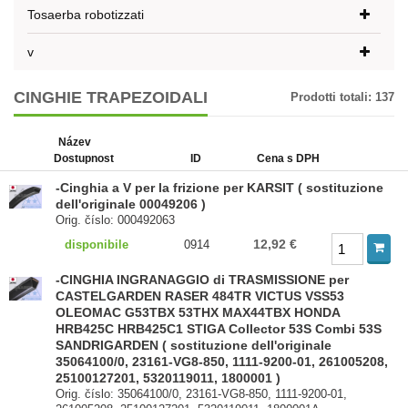
Tosaerba robotizzati
v
CINGHIE TRAPEZOIDALI
Prodotti totali:
137
Název
Dostupnost
ID
Cena s DPH
-Cinghia a V per la frizione per KARSIT ( sostituzione
dell'originale 00049206 )
Orig. číslo: 000492063
12,92 €
disponibile
0914
-CINGHIA INGRANAGGIO di TRASMISSIONE per
CASTELGARDEN RASER 484TR VICTUS VSS53
OLEOMAC G53TBX 53THX MAX44TBX HONDA
HRB425C HRB425C1 STIGA Collector 53S Combi 53S
SANDRIGARDEN ( sostituzione dell'originale
35064100/0, 23161-VG8-850, 1111-9200-01, 261005208,
25100127201, 5320119011, 1800001 )
Orig. číslo: 35064100/0, 23161-VG8-850, 1111-9200-01,