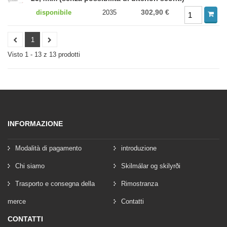
302,90 €
disponibile
2035
1
Visto 1 - 13 z 13 prodotti
INFORMAZIONE
Modalità di pagamento
introduzione
Chi siamo
Skilmálar og skilyrði
Trasporto e consegna della
Rimostranza
merce
Contatti
CONTATTI