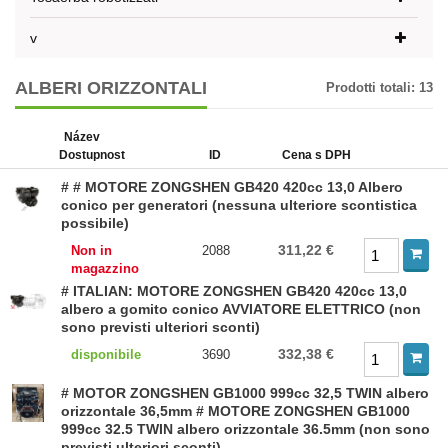
v
ALBERI ORIZZONTALI
Prodotti totali:
13
Název
Dostupnost
ID
Cena s DPH
# # MOTORE ZONGSHEN GB420 420cc 13,0 Albero
conico per generatori (nessuna ulteriore scontistica
possibile)
311,22 €
Non in
2088
magazzino
# ITALIAN: MOTORE ZONGSHEN GB420 420cc 13,0
albero a gomito conico AVVIATORE ELETTRICO (non
sono previsti ulteriori sconti)
332,38 €
disponibile
3690
# MOTOR ZONGSHEN GB1000 999cc 32,5 TWIN albero
orizzontale 36,5mm # MOTORE ZONGSHEN GB1000
999cc 32.5 TWIN albero orizzontale 36.5mm (non sono
previsti ulteriori sconti)