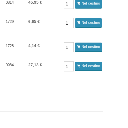
45,95 €
0814
Nel cestino
6,65 €
1729
Nel cestino
4,14 €
1728
Nel cestino
27,13 €
0984
Nel cestino