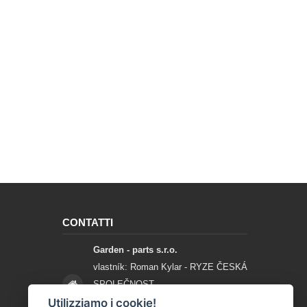
CONTATTI
Garden - parts s.r.o.
vlastník: Roman Kylar - RYZE ČESKÁ
SPOLEČNOST
Mladějov na Moravě 153
Utilizziamo i cookie!