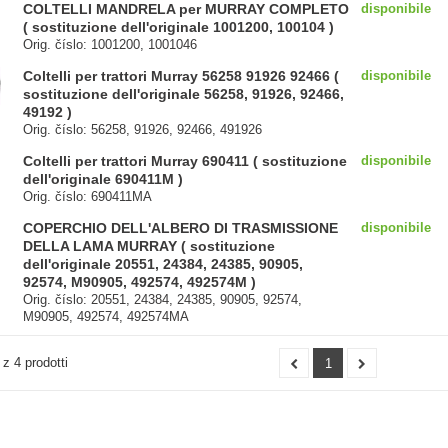
COLTELLI MANDRELA per MURRAY COMPLETO
disponibile
( sostituzione dell'originale 1001200, 100104 )
Orig. číslo: 1001200, 1001046
Coltelli per trattori Murray 56258 91926 92466 (
disponibile
sostituzione dell'originale 56258, 91926, 92466,
49192 )
Orig. číslo: 56258, 91926, 92466, 491926
Coltelli per trattori Murray 690411 ( sostituzione
disponibile
dell'originale 690411M )
Orig. číslo: 690411MA
COPERCHIO DELL'ALBERO DI TRASMISSIONE
disponibile
DELLA LAMA MURRAY ( sostituzione
dell'originale 20551, 24384, 24385, 90905,
92574, M90905, 492574, 492574M )
Orig. číslo: 20551, 24384, 24385, 90905, 92574,
M90905, 492574, 492574MA
 z 4 prodotti
1