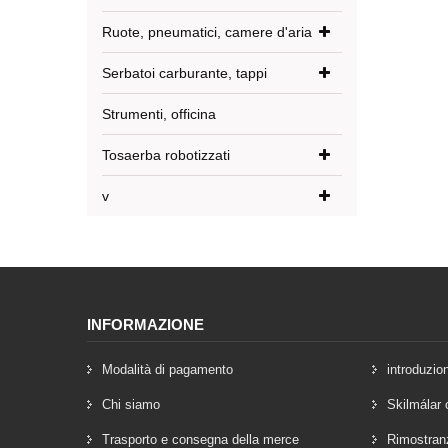
Ruote, pneumatici, camere d'aria
Serbatoi carburante, tappi
Strumenti, officina
Tosaerba robotizzati
v
INFORMAZIONE
Modalità di pagamento
introduzio
Chi siamo
Skilmálar 
Trasporto e consegna della merce
Rimostran