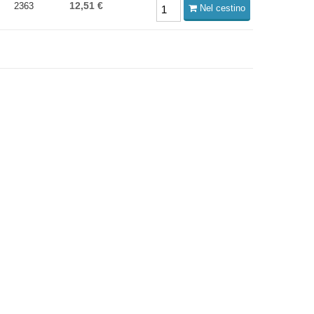
12,51 €
2363
Nel cestino