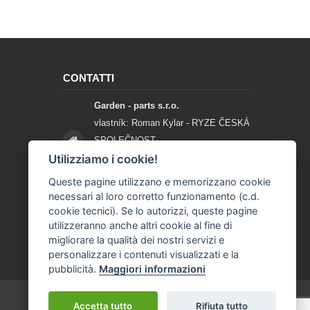
CONTATTI
Garden - parts s.r.o.
vlastník: Roman Kylar - RYZE ČESKÁ
SPOLEČNOST
Mladějov na Moravě 153
Utilizziamo i cookie!
56935 Mladějov na Moravě
Queste pagine utilizzano e memorizzano cookie
necessari al loro corretto funzionamento (c.d.
+420 777 96 96 03
cookie tecnici). Se lo autorizzi, queste pagine
utilizzeranno anche altri cookie al fine di
info@garden-parts.cz
migliorare la qualità dei nostri servizi e
personalizzare i contenuti visualizzati e la
pubblicità.
Maggiori informazioni
Accetta tutto
Rifiuta tutto