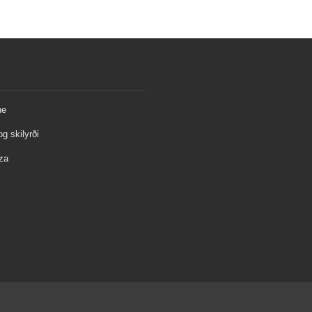
ne
og skilyrði
za