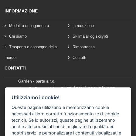
INFORMAZIONE
Modalità di pagamento
introduzione
Chi siamo
Skilmálar og skilyrði
Trasporto e consegna della
Rimostranza
merce
Contatti
CONTATTI
Garden - parts s.r.o.
vlastník: Roman Kylar - RYZE ČESKÁ SPOLEČNOST
Mladějov na Moravě 153
Utilizziamo i cookie!
56935 Mladějov na Moravě
Queste pagine utilizzano e memorizzano cookie
necessari al loro corretto funzionamento (c.d. cookie
+420 777 96 96 03
tecnici). Se lo autorizzi, queste pagine utilizzeranno
anche altri cookie al fine di migliorare la qualità dei
info@garden-parts.cz
nostri servizi e personalizzare i contenuti visualizzati e