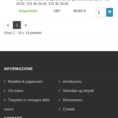
20-02, 574 36 20-03, 574 36 20-04
49,64 €
disponibile
1967
1
Visto 1 - 14 z 14 prodotti
INFORMAZIONE
Modalità di pagamento
introduzione
Chi siamo
Skilmálar og skilyrði
Trasporto e consegna della
Rimostranza
merce
Contatti