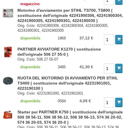
magazzino
Motorino d'avviamento per STIHL TS700, TS800 (
sostituzione dell'originale 42241900306, 42241900304,
42241900305, 42241900301, 4224190030 )
Orig. číslo: 42241900306, 42241900304, 42241900305,
42241900301, 42241900300
37,12 €
disponibile
1969
PARTNER AVVIATORE K1270 ( sostituzione
dell'originale 506 27 55-0 )
Orig. číslo: 506 27 55-07
41,30 €
disponibile
3485
RUOTA DEL MOTORINO DI AVVIAMENTO PER STIHL
TS400 ( sostituzione dell'originale 42231901001,
4223190100 )
Orig. číslo: 42231901000, 42231901001
4,09 €
disponibile
0584
Starter per PARTNER K750 ( sostituzione dell'originale
506 38 56-11, 506 38 56-12, 506 38 56-13, 574 36 20-02,
574 36 20-03, 574 36 20-0 )
Orig. číslo: 506 38 56-11, 506 38 56-12, 506 38 56-13, 574 36