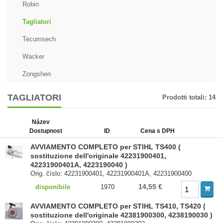
Robin
Tagliatori
Tecumsech
Wacker
Zongshen
TAGLIATORI
Prodotti totali:
14
Název
Dostupnost
ID
Cena s DPH
AVVIAMENTO COMPLETO per STIHL TS400 (
sostituzione dell'originale 42231900401,
42231900401A, 4223190040 )
Orig. číslo: 42231900401, 42231900401A, 42231900400
14,55 €
disponibile
1970
AVVIAMENTO COMPLETO per STIHL TS410, TS420 (
sostituzione dell'originale 42381900300, 4238190030 )