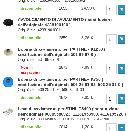
Orig. číslo: 42381900300, 42381900302
24,99 €
disponibile
2053
AVVOLGIMENTO DI AVVIAMENTO ( sostituzione
dell'originale 4238190100 )
Orig. číslo: 42381901001
3,76 €
disponibile
2859
Bobina di avviamento per PARTNER K1250 (
sostituzione dell'originale 501 89 67-0 )
Orig. číslo: 501 89 67-01
7,09 €
Non in
1973
magazzino
Bobina di avviamento per PARTNER K750 (
sostituzione dell'originale 506 25 81-02, 506 25 81-0 )
Orig. číslo: 506 25 81-02, 506 25 81-03
7,05 €
disponibile
1972
Leva di avviamento per STIHL TS400 ( sostituzione
dell'originale 00009580923, 11181953500, 4116195720 )
Orig. číslo: 00009580923, 11181953500, 41161957200
1,76 €
disponibile
2014