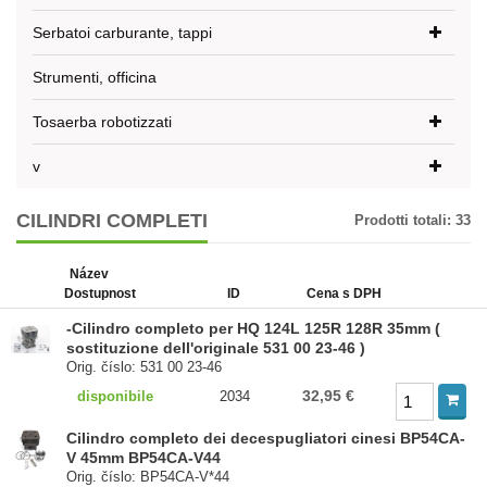
Serbatoi carburante, tappi
Strumenti, officina
Tosaerba robotizzati
v
CILINDRI COMPLETI
Prodotti totali:
33
Název
Dostupnost
ID
Cena s DPH
-Cilindro completo per HQ 124L 125R 128R 35mm (
sostituzione dell'originale 531 00 23-46 )
Orig. číslo: 531 00 23-46
32,95 €
disponibile
2034
Cilindro completo dei decespugliatori cinesi BP54CA-
V 45mm BP54CA-V44
Orig. číslo: BP54CA-V*44