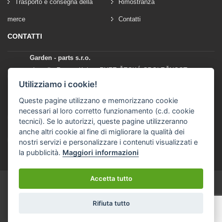
Trasporto e consegna della
Rimostranza
merce
Contatti
CONTATTI
Garden - parts s.r.o.
vlastník: Roman Kylar - RYZE ČESKÁ SPOLEČNOST
Mladějov na Moravě 153
Utilizziamo i cookie!
56935 Mladějov na Moravě
Queste pagine utilizzano e memorizzano cookie
necessari al loro corretto funzionamento (c.d. cookie
+420 777 96 96 03
tecnici). Se lo autorizzi, queste pagine utilizzeranno
anche altri cookie al fine di migliorare la qualità dei
info@garden-parts.cz
nostri servizi e personalizzare i contenuti visualizzati e
la pubblicità.
Maggiori informazioni
Accetta tutto
Rifiuta tutto