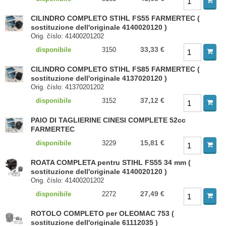
CILINDRO COMPLETO STIHL FS55 FARMERTEC (
sostituzione dell'originale 4140020120 )
Orig. číslo: 41400201202
33,33 €
disponibile
3150
CILINDRO COMPLETO STIHL FS85 FARMERTEC (
sostituzione dell'originale 4137020120 )
Orig. číslo: 41370201202
37,12 €
disponibile
3152
PAIO DI TAGLIERINE CINESI COMPLETE 52cc
FARMERTEC
15,81 €
disponibile
3229
ROATA COMPLETA pentru STIHL FS55 34 mm (
sostituzione dell'originale 4140020120 )
Orig. číslo: 41400201202
27,49 €
disponibile
2272
ROTOLO COMPLETO per OLEOMAC 753 (
sostituzione dell'originale 61112035 )