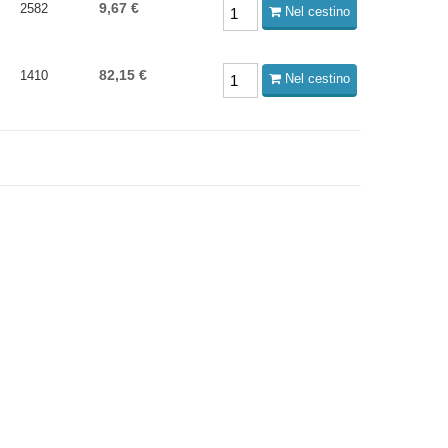
9,67 €
2582
Nel cestino
82,15 €
1410
Nel cestino