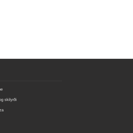
ne
og skilyrði
za