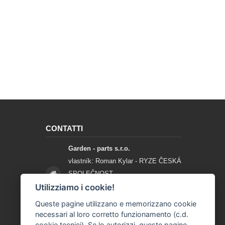
CONTATTI
Garden - parts s.r.o.
vlastník: Roman Kylar - RYZE ČESKÁ
SPOLEČNOST
Mladějov na Moravě 153
Utilizziamo i cookie!
56935 Mladějov na Moravě
Queste pagine utilizzano e memorizzano cookie
necessari al loro corretto funzionamento (c.d.
+420 777 96 96 03
cookie tecnici). Se lo autorizzi, queste pagine