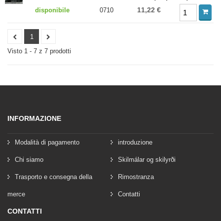
11,22 €
disponibile
0710
1
Visto 1 - 7 z 7 prodotti
INFORMAZIONE
Modalità di pagamento
introduzione
Chi siamo
Skilmálar og skilyrði
Trasporto e consegna della
Rimostranza
merce
Contatti
CONTATTI