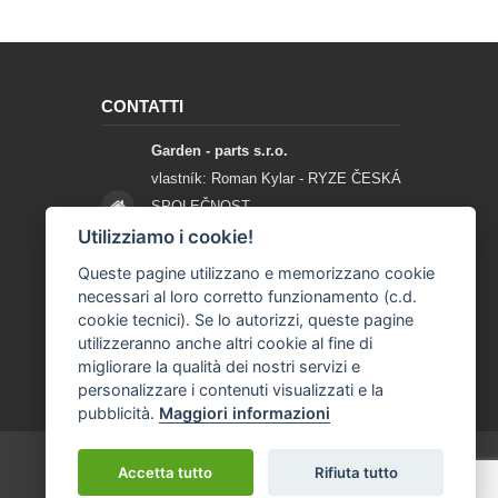
CONTATTI
Garden - parts s.r.o.
vlastník: Roman Kylar - RYZE ČESKÁ
SPOLEČNOST
Mladějov na Moravě 153
Utilizziamo i cookie!
56935 Mladějov na Moravě
Queste pagine utilizzano e memorizzano cookie
necessari al loro corretto funzionamento (c.d.
+420 777 96 96 03
cookie tecnici). Se lo autorizzi, queste pagine
utilizzeranno anche altri cookie al fine di
info@garden-parts.cz
migliorare la qualità dei nostri servizi e
personalizzare i contenuti visualizzati e la
pubblicità.
Maggiori informazioni
Accetta tutto
Rifiuta tutto