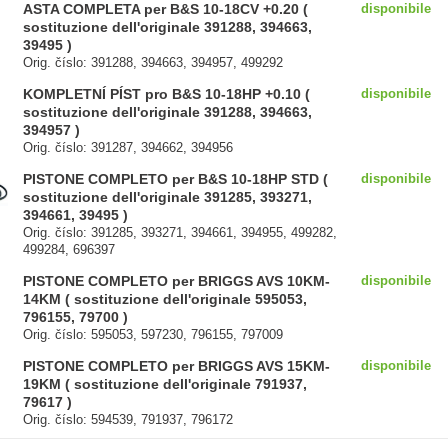
ASTA COMPLETA per B&S 10-18CV +0.20 (
disponibile
sostituzione dell'originale 391288, 394663,
39495 )
Orig. číslo: 391288, 394663, 394957, 499292
KOMPLETNÍ PÍST pro B&S 10-18HP +0.10 (
disponibile
sostituzione dell'originale 391288, 394663,
394957 )
Orig. číslo: 391287, 394662, 394956
PISTONE COMPLETO per B&S 10-18HP STD (
disponibile
sostituzione dell'originale 391285, 393271,
394661, 39495 )
Orig. číslo: 391285, 393271, 394661, 394955, 499282,
499284, 696397
PISTONE COMPLETO per BRIGGS AVS 10KM-
disponibile
14KM ( sostituzione dell'originale 595053,
796155, 79700 )
Orig. číslo: 595053, 597230, 796155, 797009
PISTONE COMPLETO per BRIGGS AVS 15KM-
disponibile
19KM ( sostituzione dell'originale 791937,
79617 )
Orig. číslo: 594539, 791937, 796172