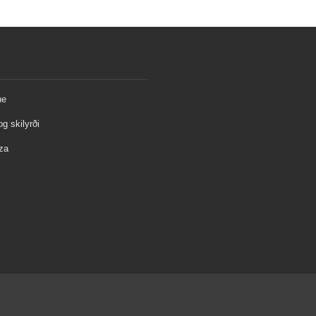
ne
og skilyrði
za