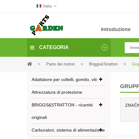
Italia
introduzione
CATEGORIA
>
Parte dei motori
>
Briggs&Stratton
>
Grup
Adattatore per coltelli, gomito, viti
GRUPPI
Attrezzatura di protezione
BRIGGS&STRATTON - ricambi
ZNAČ
originali
Carburatori, sistema di alimentazione