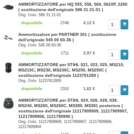
AMMORTIZZATORE per HQ 555, 556, 560, 562XP, 2260
( sostituzione dell'originale 586 31 21-01 )
Orig. číslo: 586 31 21-01
4,12 €
disponibile
2748
Ammortizzatore per PARTNER 351 ( sostituzione
dell'originale 545 00 60-36 )
Orig. číslo: 545 00 60-36
3,97 €
disponibile
1711
AMMORTIZZATORE per STIHL 021, 023, 025, MS210,
MS210C, MS230, MS230C, MS250, MS250C (
sostituzione dell'originale 1123791280 )
Orig. číslo: 11237912805
1,62 €
disponibile
2310
AMMORTIZZATORE per STIHL 024, 026, 028, 038,
MS240, MS260, MS260C, MS380, MS381 posteriore (
sostituzione dell'originale 11217909909, 11217909907,
11217909906, 1121790990 )
Orig. číslo: 11217909909, 11217909907, 11217909906,
11217909904