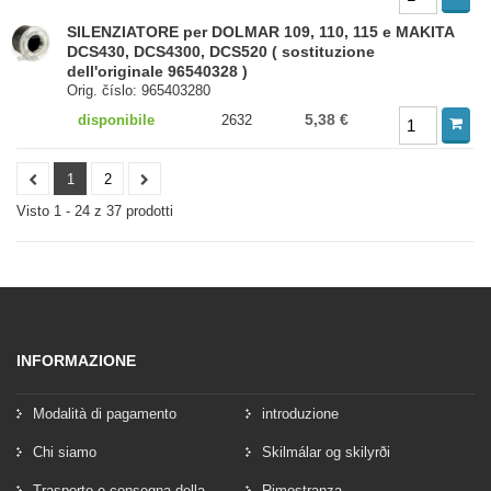
SILENZIATORE per DOLMAR 109, 110, 115 e MAKITA
DCS430, DCS4300, DCS520 ( sostituzione
dell'originale 96540328 )
Orig. číslo: 965403280
5,38 €
disponibile
2632
1
2
Visto 1 - 24 z 37 prodotti
INFORMAZIONE
Modalità di pagamento
introduzione
Chi siamo
Skilmálar og skilyrði
Trasporto e consegna della
Rimostranza