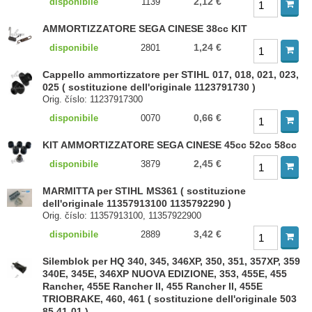
2,12 €
disponibile
1139
AMMORTIZZATORE SEGA CINESE 38cc KIT
1,24 €
disponibile
2801
Cappello ammortizzatore per STIHL 017, 018, 021, 023,
025 ( sostituzione dell'originale 1123791730 )
Orig. číslo: 11237917300
0,66 €
disponibile
0070
KIT AMMORTIZZATORE SEGA CINESE 45cc 52cc 58cc
2,45 €
disponibile
3879
MARMITTA per STIHL MS361 ( sostituzione
dell'originale 11357913100 1135792290 )
Orig. číslo: 11357913100, 11357922900
3,42 €
disponibile
2889
Silemblok per HQ 340, 345, 346XP, 350, 351, 357XP, 359
340E, 345E, 346XP NUOVA EDIZIONE, 353, 455E, 455
Rancher, 455E Rancher II, 455 Rancher II, 455E
TRIOBRAKE, 460, 461 ( sostituzione dell'originale 503
85 41-01 )