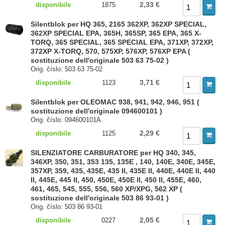
2,33 €
disponibile
1875
Silentblok per HQ 365, 2165 362XP, 362XP SPECIAL,
362XP SPECIAL EPA, 365H, 365SP, 365 EPA, 365 X-
TORQ, 365 SPECIAL, 365 SPECIAL EPA, 371XP, 372XP,
372XP X-TORQ, 570, 575XP, 576XP, 576XP EPA (
sostituzione dell'originale 503 63 75-02 )
Orig. číslo: 503 63 75-02
3,71 €
disponibile
1123
Silentblok per OLEOMAC 938, 941, 942, 946, 951 (
sostituzione dell'originale 094600101 )
Orig. číslo: 094600101A
2,29 €
disponibile
1125
SILENZIATORE CARBURATORE per HQ 340, 345,
346XP, 350, 351, 353 135, 135E , 140, 140E, 340E, 345E,
357XP, 359, 435, 435E, 435 II, 435E II, 440E, 440E II, 440
II, 445E, 445 II, 450, 450E, 450E II, 450 II, 455E, 460,
461, 465, 545, 555, 556, 560 XP/XPG, 562 XP (
sostituzione dell'originale 503 86 93-01 )
Orig. číslo: 503 86 93-01
2,05 €
disponibile
0227