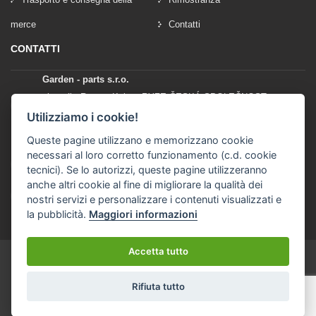
merce
Contatti
CONTATTI
Garden - parts s.r.o.
vlastník: Roman Kylar - RYZE ČESKÁ SPOLEČNOST
Mladějov na Moravě 153
Utilizziamo i cookie!
56935 Mladějov na Moravě
Queste pagine utilizzano e memorizzano cookie
necessari al loro corretto funzionamento (c.d. cookie
+420 777 96 96 03
tecnici). Se lo autorizzi, queste pagine utilizzeranno
anche altri cookie al fine di migliorare la qualità dei
info@garden-parts.cz
nostri servizi e personalizzare i contenuti visualizzati e
la pubblicità.
Maggiori informazioni
Accetta tutto
Rifiuta tutto