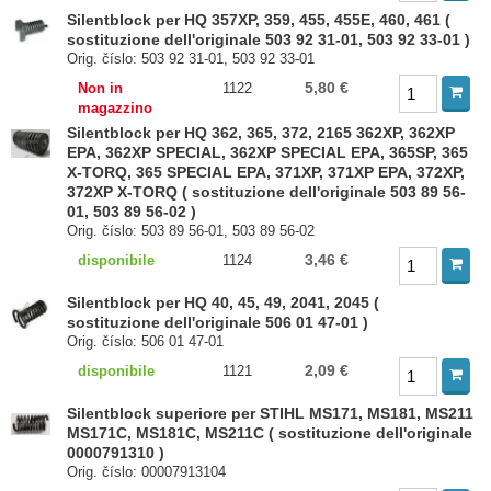
Silentblock per HQ 357XP, 359, 455, 455E, 460, 461 (
sostituzione dell'originale 503 92 31-01, 503 92 33-01 )
Orig. číslo: 503 92 31-01, 503 92 33-01
5,80 €
Non in
1122
magazzino
Silentblock per HQ 362, 365, 372, 2165 362XP, 362XP
EPA, 362XP SPECIAL, 362XP SPECIAL EPA, 365SP, 365
X-TORQ, 365 SPECIAL EPA, 371XP, 371XP EPA, 372XP,
372XP X-TORQ ( sostituzione dell'originale 503 89 56-
01, 503 89 56-02 )
Orig. číslo: 503 89 56-01, 503 89 56-02
3,46 €
disponibile
1124
Silentblock per HQ 40, 45, 49, 2041, 2045 (
sostituzione dell'originale 506 01 47-01 )
Orig. číslo: 506 01 47-01
2,09 €
disponibile
1121
Silentblock superiore per STIHL MS171, MS181, MS211
MS171C, MS181C, MS211C ( sostituzione dell'originale
0000791310 )
Orig. číslo: 00007913104