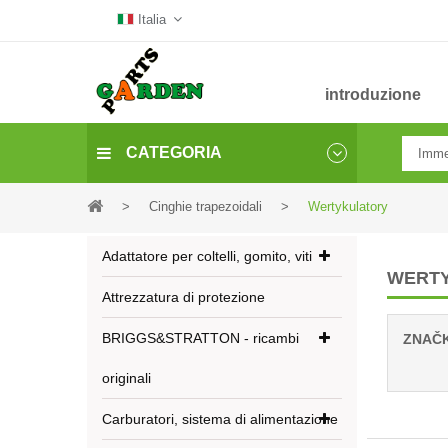
Italia
introduzione
CATEGORIA
>
Cinghie trapezoidali
>
Wertykulatory
Adattatore per coltelli, gomito, viti
WERT
Attrezzatura di protezione
BRIGGS&STRATTON - ricambi
ZNAČ
originali
Carburatori, sistema di alimentazione