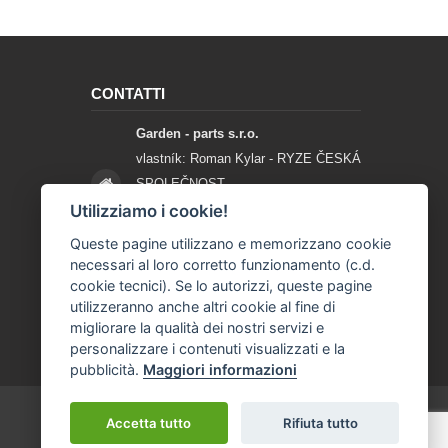
CONTATTI
Garden - parts s.r.o.
vlastník: Roman Kylar - RYZE ČESKÁ
SPOLEČNOST
Mladějov na Moravě 153
Utilizziamo i cookie!
56935 Mladějov na Moravě
Queste pagine utilizzano e memorizzano cookie
necessari al loro corretto funzionamento (c.d.
+420 777 96 96 03
cookie tecnici). Se lo autorizzi, queste pagine
utilizzeranno anche altri cookie al fine di
info@garden-parts.cz
migliorare la qualità dei nostri servizi e
personalizzare i contenuti visualizzati e la
pubblicità.
Maggiori informazioni
Accetta tutto
Rifiuta tutto