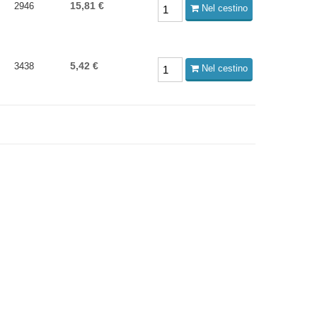
15,81 €
2946
Nel cestino
5,42 €
3438
Nel cestino