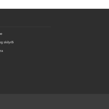
ne
og skilyrði
za