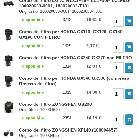
Corpo del filtro LONCIN LC1P88F, LC1P90F, LC1P92F
180020633-0001, 180020633-T381
Orig. číslo: 180020633-0001, 180020633-T381
19,61 €
disponibile
3712
Corpo del filtro per HONDA GX110, GX120, GX140,
GX160 CON FILTRO
9,17 €
disponibile
1329
Corpo del filtro per HONDA GX240 GX270 con FILTRO
12,93 €
disponibile
1314
Corpo del filtro per HONDA GX340 GX390 (compreso
l'inserto del filtro)
14,98 €
disponibile
1315
Corpo del filtro ZONGSHEN GB200
Orig. číslo: 100004690
14,19 €
disponibile
2354
Corpo del filtro ZONGSHEN XP140 (100004657)
Orig. číslo: 100004657