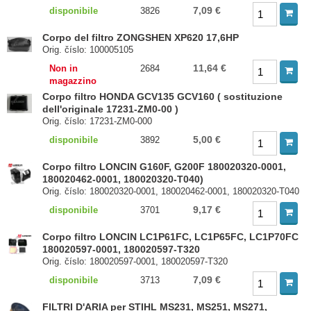
7,09 €
disponibile
3826
Corpo del filtro ZONGSHEN XP620 17,6HP
Orig. číslo: 100005105
11,64 €
Non in
2684
magazzino
Corpo filtro HONDA GCV135 GCV160 ( sostituzione
dell'originale 17231-ZM0-00 )
Orig. číslo: 17231-ZM0-000
5,00 €
disponibile
3892
Corpo filtro LONCIN G160F, G200F 180020320-0001,
180020462-0001, 180020320-T040)
Orig. číslo: 180020320-0001, 180020462-0001, 180020320-T040
9,17 €
disponibile
3701
Corpo filtro LONCIN LC1P61FC, LC1P65FC, LC1P70FC
180020597-0001, 180020597-T320
Orig. číslo: 180020597-0001, 180020597-T320
7,09 €
disponibile
3713
FILTRI D'ARIA per STIHL MS231, MS251, MS271,