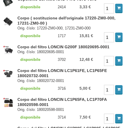
3,33 €
disponibile
2414
Corpo ( sostituzione dell'originale 17220-ZM0-000,
17231-ZM0-00 )
Orig. číslo: 17220-ZM0-000, 17231-ZM0-000
15,81 €
disponibile
1717
Corpo del filtro LONCIN G200F 180020695-0001
Orig. číslo: 180020695-0001
12,48 €
disponibile
3702
Corpo del filtro LONCIN LC1P61FE, LC1P65FE
180020732-0001
Orig. číslo: 180020732-0001
5,00 €
disponibile
3716
Corpo del filtro LONCIN LC1P65FA, LC1P70FA
180020598-0001
Orig. číslo: 180020598-0001
7,50 €
disponibile
3714