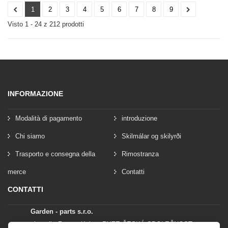
1
2
3
4
5
6
7
8
9
Visto 1 - 24 z 212 prodotti
INFORMAZIONE
Modalità di pagamento
introduzione
Chi siamo
Skilmálar og skilyrði
Trasporto e consegna della
Rimostranza
merce
Contatti
CONTATTI
Garden - parts s.r.o.
vlastník: Roman Kylar - RYZE ČESKÁ SPOLEČNOST