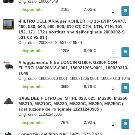
Orig. číslo: 100004649
7,05 €
disponibile
2193
-FILTRO DELL'ARIA per KOHLER HQ 15-17HP SV470,
480, 530, 540, 590, 600, 610 CT, CTH, LTH, YTH, 151,
152, 171, 172 ( sostituzione dell'originale 2008302-S,
531-02-95-01 )
Orig. číslo: 2008302-S, 531-02-95-01
6,05 €
disponibile
1206
Alloggiamento filtro LONCIN G160F, G200F CON
FILTRO 180020313-0001, 180021206-0001, 180020313-
T046
Orig. číslo: 180020313-0001, 180021206-0001, 180020313-T046
8,76 €
disponibile
3698
BASE DEL FILTRO per STIHL 023, 025, MS230, MS250,
MS210, MS210C, MS230, MS230C, MS250, MS250C (
sostituzione dell'originale 11231243505 )
Orig. číslo: 11231243505
2,92 €
disponibile
2878
Coperchio del filtro NAC T475 T575 T675