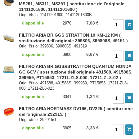
MS291, MS311, MS391 ( sostituzione dell'originale
11411201600, 11411201600 )
Orig. číslo: 11411201600, 11411201600B
7,88 €
disponibile
2976
FILTRO ARIA BRIGGS STRATTON 10 KM-12 KM (
sostituzione dell'originale 399806, 399806S, 49151 )
Orig. číslo: 399806, 399806S, 491519
6,67 €
disponibile
3906
FILTRO ARIA BRIGGS&STRATTON QUANTUM HONDA
GC GCV ( sostituzione dell'originale 491588, 491588S,
399959, PT15853, 17211-ZL8-000, 17211-ZL8-02 )
Orig. číslo: 491588, 491588S, 399959, PT15853, 17211-ZL8-
000, 17211-ZL8-023
1,24 €
disponibile
3341
FILTRO ARIA HORTMASZ DV196, DV225 ( sostituzione
dell'originale 292915/ )
Orig. číslo: 292915/1
3,33 €
disponibile
3905