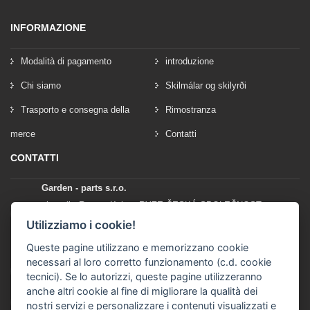
INFORMAZIONE
Modalità di pagamento
introduzione
Chi siamo
Skilmálar og skilyrði
Trasporto e consegna della
Rimostranza
merce
Contatti
CONTATTI
Garden - parts s.r.o.
vlastník: Roman Kylar - RYZE ČESKÁ SPOLEČNOST
Mladějov na Moravě 153
Utilizziamo i cookie!
56935 Mladějov na Moravě
Queste pagine utilizzano e memorizzano cookie
necessari al loro corretto funzionamento (c.d. cookie
+420 777 96 96 03
tecnici). Se lo autorizzi, queste pagine utilizzeranno
anche altri cookie al fine di migliorare la qualità dei
info@garden-parts.cz
nostri servizi e personalizzare i contenuti visualizzati e