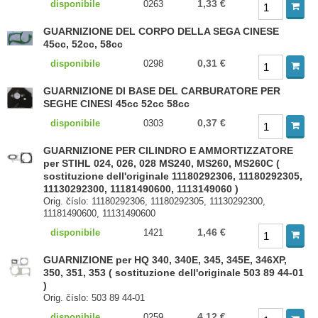
1,33 €
disponibile
0263
GUARNIZIONE DEL CORPO DELLA SEGA CINESE
45cc, 52cc, 58cc
0,31 €
disponibile
0298
GUARNIZIONE DI BASE DEL CARBURATORE PER
SEGHE CINESI 45cc 52cc 58cc
0,37 €
disponibile
0303
GUARNIZIONE PER CILINDRO E AMMORTIZZATORE
per STIHL 024, 026, 028 MS240, MS260, MS260C (
sostituzione dell'originale 11180292306, 11180292305,
11130292300, 11181490600, 1113149060 )
Orig. číslo: 11180292306, 11180292305, 11130292300,
11181490600, 11131490600
1,46 €
disponibile
1421
GUARNIZIONE per HQ 340, 340E, 345, 345E, 346XP,
350, 351, 353 ( sostituzione dell'originale 503 89 44-01
)
Orig. číslo: 503 89 44-01
4,12 €
disponibile
0259