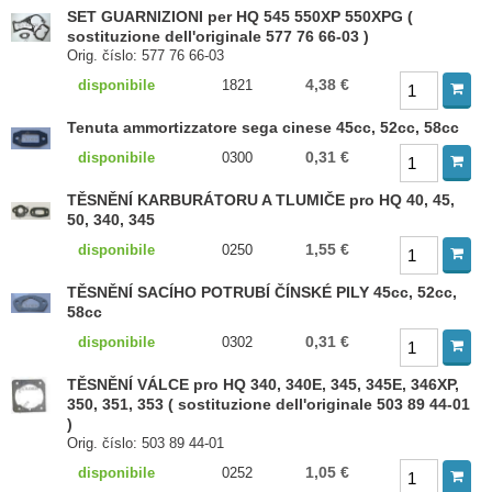
SET GUARNIZIONI per HQ 545 550XP 550XPG (
sostituzione dell'originale 577 76 66-03 )
Orig. číslo: 577 76 66-03
4,38 €
disponibile
1821
Tenuta ammortizzatore sega cinese 45cc, 52cc, 58cc
0,31 €
disponibile
0300
TĚSNĚNÍ KARBURÁTORU A TLUMIČE pro HQ 40, 45,
50, 340, 345
1,55 €
disponibile
0250
TĚSNĚNÍ SACÍHO POTRUBÍ ČÍNSKÉ PILY 45cc, 52cc,
58cc
0,31 €
disponibile
0302
TĚSNĚNÍ VÁLCE pro HQ 340, 340E, 345, 345E, 346XP,
350, 351, 353 ( sostituzione dell'originale 503 89 44-01
)
Orig. číslo: 503 89 44-01
1,05 €
disponibile
0252