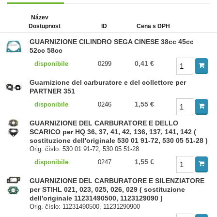
Název
Dostupnost
ID
Cena s DPH
GUARNIZIONE CILINDRO SEGA CINESE 38cc 45cc
52cc 58cc
0,41 €
disponibile
0299
Guarnizione del carburatore e del collettore per
PARTNER 351
1,55 €
disponibile
0246
GUARNIZIONE DEL CARBURATORE E DELLO
SCARICO per HQ 36, 37, 41, 42, 136, 137, 141, 142 (
sostituzione dell'originale 530 01 91-72, 530 05 51-28 )
Orig. číslo: 530 01 91-72, 530 05 51-28
1,55 €
disponibile
0247
GUARNIZIONE DEL CARBURATORE E SILENZIATORE
per STIHL 021, 023, 025, 026, 029 ( sostituzione
dell'originale 11231490500, 1123129090 )
Orig. číslo: 11231490500, 11231290900