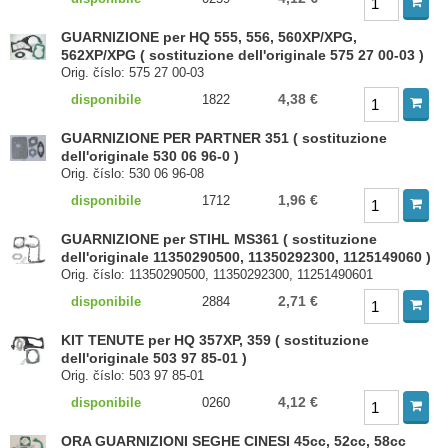
GUARNIZIONE per HQ 555, 556, 560XP/XPG,
562XP/XPG ( sostituzione dell'originale 575 27 00-03 )
Orig. číslo: 575 27 00-03
4,38 €
disponibile
1822
GUARNIZIONE PER PARTNER 351 ( sostituzione
dell'originale 530 06 96-0 )
Orig. číslo: 530 06 96-08
1,96 €
disponibile
1712
GUARNIZIONE per STIHL MS361 ( sostituzione
dell'originale 11350290500, 11350292300, 1125149060 )
Orig. číslo: 11350290500, 11350292300, 11251490601
2,71 €
disponibile
2884
KIT TENUTE per HQ 357XP, 359 ( sostituzione
dell'originale 503 97 85-01 )
Orig. číslo: 503 97 85-01
4,12 €
disponibile
0260
ORA GUARNIZIONI SEGHE CINESI 45cc, 52cc, 58cc